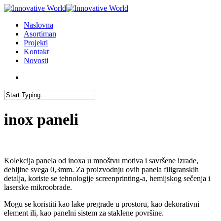
Skip
to
search
Menu
Naslovna
main
Asortiman
content
Projekti
Kontakt
Novosti
search
Close
Search
inox paneli
Kolekcija panela od inoxa u mnoštvu motiva i savršene izrade,
debljine svega 0,3mm. Za proizvodnju ovih panela filigranskih
detalja, koriste se tehnologije screenprinting-a, hemijskog sečenja i
laserske mikroobrade.
Mogu se koristiti kao lake pregrade u prostoru, kao dekorativni
element ili, kao panelni sistem za staklene površine.