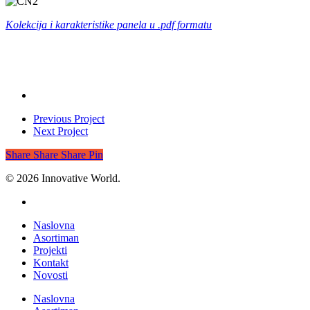
Kolekcija i karakteristike panela u .pdf formatu
Previous Project
Next Project
Share
Share
Share
Pin
© 2026 Innovative World.
instagram
Close
Naslovna
Menu
Asortiman
Projekti
Kontakt
Novosti
Naslovna