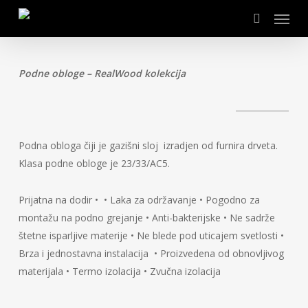
Skip
Menu
to
search
main
content
Podne obloge – RealWood kolekcija
Podna obloga čiji je gazišni sloj izradjen od furnira drveta.
Klasa podne obloge je 23/33/AC5.
Prijatna na dodir • • Laka za održavanje • Pogodno za
montažu na podno grejanje • Anti-bakterijske • Ne sadrže
štetne isparljive materije • Ne blede pod uticajem svetlosti •
Brza i jednostavna instalacija • Proizvedena od obnovljivog
materijala • Termo izolacija • Zvučna izolacija