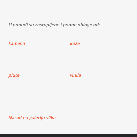
U ponudi su zastupljene i podne obloge od:
kamena
kože
plute
vinila
Nazad na galeriju slika